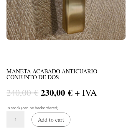
MANETA ACABADO ANTICUARIO
CONJUNTO DE DOS
230,00
€
Original
Current
240,00
€
+ IVA
price
price
was:
is:
In stock (can be backordered)
240,00 €.
230,00 €.
Maneta
Add to cart
acabado
anticuario