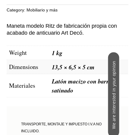
conjunto
de
Category:
Mobiliario y más
dos
quantity
Maneta modelo Ritz de fabricación propia con
acabado de anticuario Art Decó.
Weight
1 kg
We are interested in your opinion
Dimensions
13,5 × 6,5 × 5 cm
Latón macizo con barniz
Materiales
satinado
TRANSPORTE, MONTAJE Y IMPUESTO I.V.A NO
INCLUIDO.