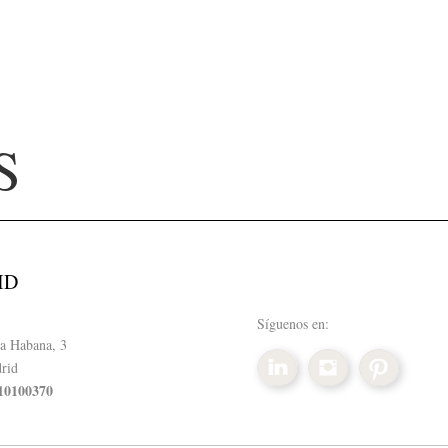
S
ID
Síguenos en:
a Habana, 3
rid
10100370