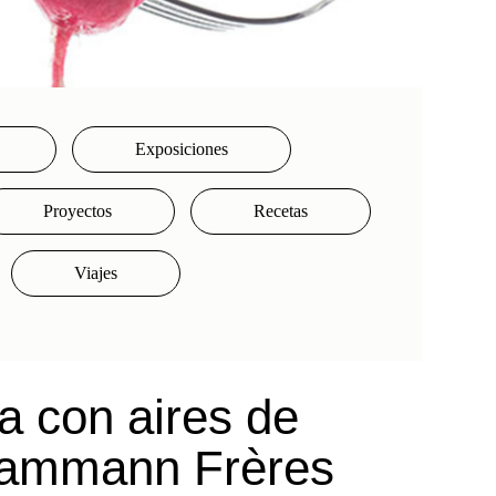
Exposiciones
Proyectos
Recetas
Viajes
a con aires de
 Dammann Frères