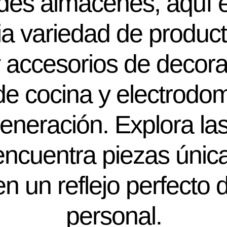
des almacenes, aquí 
a variedad de produc
 accesorios de decora
 de cocina y electrodo
generación. Explora las
encuentra piezas única
n un reflejo perfecto d
personal.