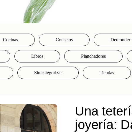
Cocinas
Consejos
Deulonder
Libros
Planchadores
Sin categorizar
Tiendas
Una teterí
joyería: