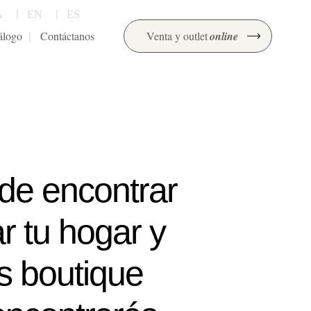
A
EN
ES
álogo
Contáctanos
Venta y outlet
online
de encontrar
r tu hogar y
s boutique