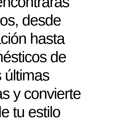
encontrarás
tos, desde
ción hasta
mésticos de
 últimas
s y convierte
e tu estilo