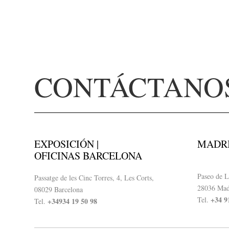
CONTÁCTANO
EXPOSICIÓN |
MADR
OFICINAS BARCELONA
Paseo de L
Passatge de les Cinc Torres, 4, Les Corts,
28036 Mad
08029 Barcelona
+34 9
Tel.
+34934 19 50 98
Tel.