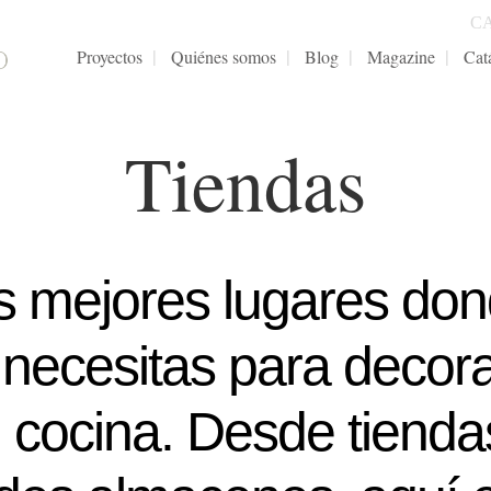
C
Proyectos
Quiénes somos
Blog
Magazine
Cat
Tiendas
s mejores lugares don
 necesitas para decora
u cocina. Desde tienda